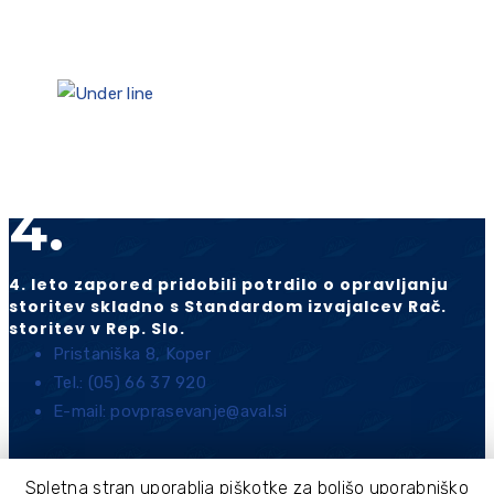
15. leto zaporedoma vpisani v katalog
certificiranih računovodskih servisov
2.
2 leti zapored pridobili mednarodni standard ISAE
3402 (slo. MSZ3402)
4.
4. leto zapored pridobili potrdilo o opravljanju
storitev skladno s Standardom izvajalcev Rač.
storitev v Rep. Slo.
Pristaniška 8, Koper
Tel.: (05) 66 37 920
E-mail: povprasevanje@aval.si
Spletna stran uporablja piškotke za boljšo uporabniško