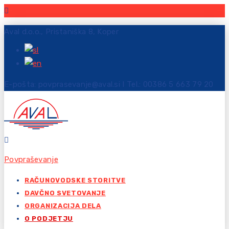
Aval d.o.o., Pristaniška 8, Koper
E-pošta: povprasevanje@aval.si I Tel.: 00386 5 663 79 20
Povpraševanje
RAČUNOVODSKE STORITVE
DAVČNO SVETOVANJE
ORGANIZACIJA DELA
O PODJETJU