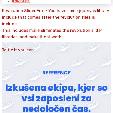
KONTAKT
Revolution Slider Error: You have some jquery.js library
include that comes after the revolution files js
include.
This includes make eliminates the revolution slider
libraries, and make it not work.
To fix it you can:
1. In the Slider Settings -> Troubleshooting set
option:
Put JS Includes To Body
option to true.
2. Find the double jquery.js include and remove it.
REFERENCE
Izkušena ekipa, kjer so
vsi zaposleni za
nedoločen čas.