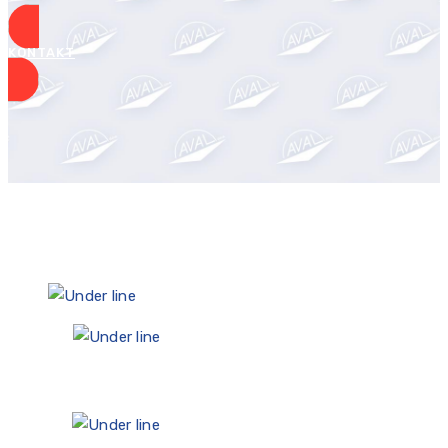
KONTAKT
30
+30 let izkušenj na področju računovodstva
15.