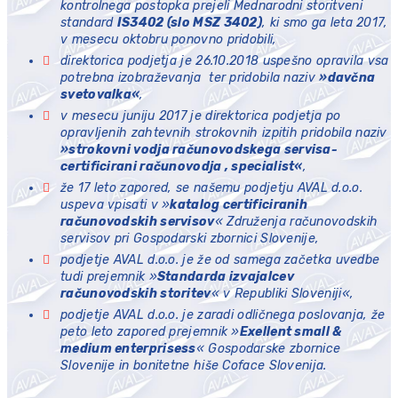
kontrolnega postopka prejeli Mednarodni storitveni
standard
IS3402 (slo MSZ 3402)
, ki smo ga leta 2017,
v mesecu oktobru ponovno pridobili,
direktorica podjetja je 26.10.2018 uspešno opravila vsa
potrebna izobraževanja ter pridobila naziv
»davčna
svetovalka«
,
v mesecu juniju 2017 je direktorica podjetja po
opravljenih zahtevnih strokovnih izpitih pridobila naziv
»strokovni vodja računovodskega servisa-
certificirani računovodja , specialist«
,
že 17 leto zapored, se našemu podjetju AVAL d.o.o.
uspeva vpisati v »
katalog certificiranih
računovodskih servisov
« Združenja računovodskih
servisov pri Gospodarski zbornici Slovenije,
podjetje AVAL d.o.o. je že od samega začetka uvedbe
tudi prejemnik »
Standarda izvajalcev
računovodskih storitev
« v Republiki Sloveniji«,
podjetje AVAL d.o.o. je zaradi odličnega poslovanja, že
peto leto zapored prejemnik »
Exellent small &
medium enterprisess
« Gospodarske zbornice
Slovenije in bonitetne hiše Coface Slovenija.