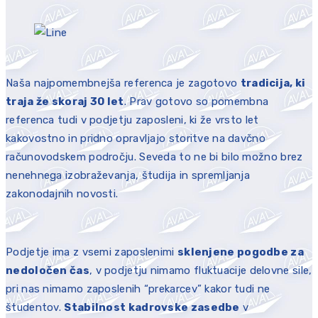
Naša najpomembnejša referenca je zagotovo
tradicija, ki
traja že skoraj 30 let
. Prav gotovo so pomembna
referenca tudi v podjetju zaposleni, ki že vrsto let
kakovostno in pridno opravljajo storitve na davčno
računovodskem področju. Seveda to ne bi bilo možno brez
nenehnega izobraževanja, študija in spremljanja
zakonodajnih novosti.
Podjetje ima z vsemi zaposlenimi
sklenjene pogodbe za
nedoločen čas
, v podjetju nimamo fluktuacije delovne sile,
pri nas nimamo zaposlenih “prekarcev” kakor tudi ne
študentov.
Stabilnost kadrovske zasedbe
v