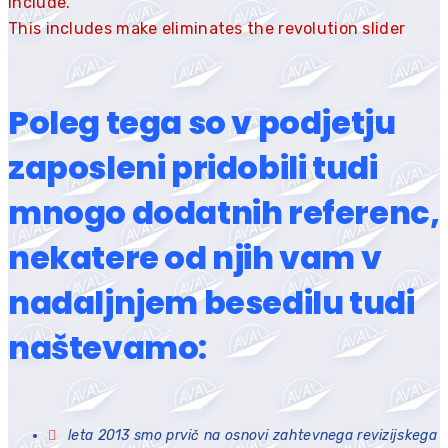
include.
This includes make eliminates the revolution slider
libraries, and make it not work.
To fix it you can:
Poleg tega so v podjetju
1. In the Slider Settings -> Troubleshooting set
zaposleni pridobili tudi
option:
Put JS Includes To Body
option to true.
2. Find the double jquery.js include and remove it.
mnogo dodatnih referenc,
nekatere od njih vam v
nadaljnjem besedilu tudi
naštevamo:
leta 2013 smo prvič na osnovi zahtevnega revizijskega